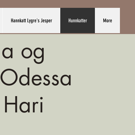
Hannkatt Lygre's Jesper
Hunnkatter
More
da og
 Odessa
 Hari