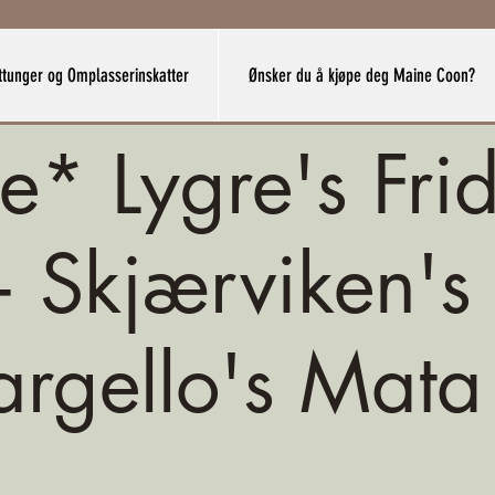
ttunger og Omplasserinskatter
Ønsker du å kjøpe deg Maine Coon?
e* Lygre's Fri
 Skjærviken's
argello's Mata