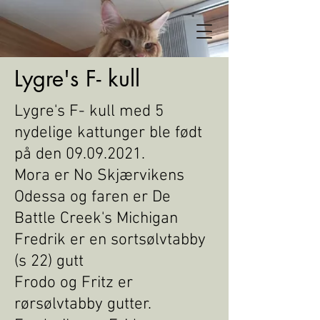
Lygre's F- kull
Lygre's F- kull med 5
nydelige kattunger ble født
på den
09.09.2021
.
Mora er No Skjærvikens
Odessa og faren er De
Battle Creek's Michigan
Fredrik er en sortsølvtabby
(s 22) gutt
Frodo og Fritz er
rørsølvtabby gutter.