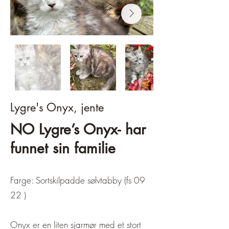
Lygre's Onyx, jente
NO Lygre’s Onyx- har
funnet sin familie
Farge: Sortskilpadde sølvtabby (fs 09
22 )
Onyx er en liten sjarmør med et stort