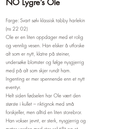
NO Lygre’s Ole
Farge: Svart sølv klassisk tabby harlekin
(ns 22 02)
Ole er en liten oppdager med et rolig
og vennlig vesen. Han elsker å utforske
alt som er nytt, klatre på steiner,
undersøke blomster og følge nysgjerrig
med på alt som skjer rundt ham.
Ingenting er mer spennende enn et nytt
eventyr.
Helt siden fødselen har Ole vært den
største i kullet – riktignok med små
forskjeller, men alltid en liten storebror.
Han vokser jevnt, er sterk, nysgjerrig og
møter verden med stor selvtillit og et